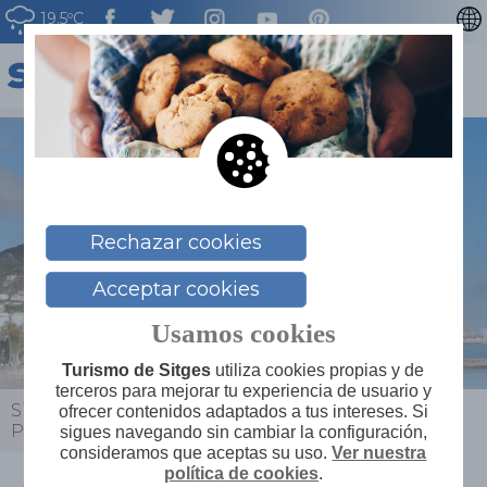
19.5ºC
CATALÀ
ENGLISH
FRANÇAIS
DEUTSCH
NEDERLAN
Rechazar cookies
Acceptar cookies
Usamos cookies
Turismo de Sitges
utiliza cookies propias y de
terceros para mejorar tu experiencia de usuario y
Sitges
>
Actualidad
>
Agenda
>
San Juan en el
ofrecer contenidos adaptados a tus intereses. Si
Poble Sec
sigues navegando sin cambiar la configuración,
consideramos que aceptas su uso.
Ver nuestra
política de cookies
.