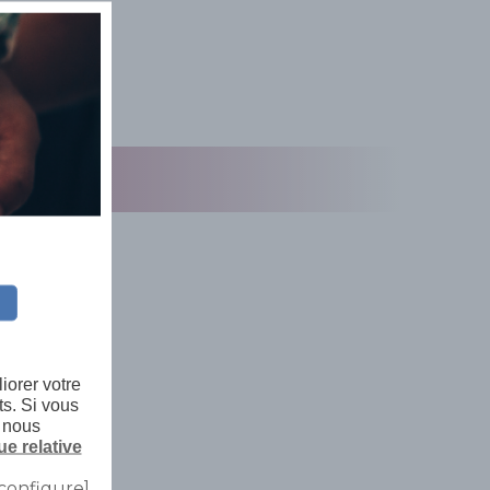
iorer votre
ts. Si vous
, nous
ue relative
configure]