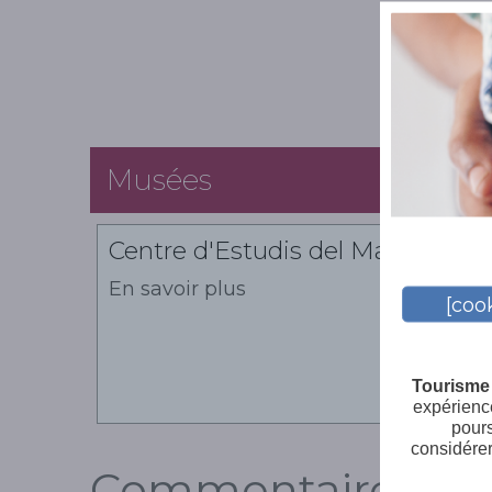
Musées
Centre d'Estudis del Mar
En savoir plus
[cook
Tourisme 
expérience
pours
considérer
Commentaires