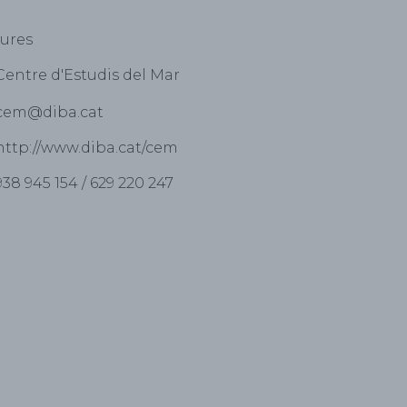
eures
Centre d'Estudis del Mar
cem@diba.cat
http://www.diba.cat/cem
938 945 154 / 629 220 247