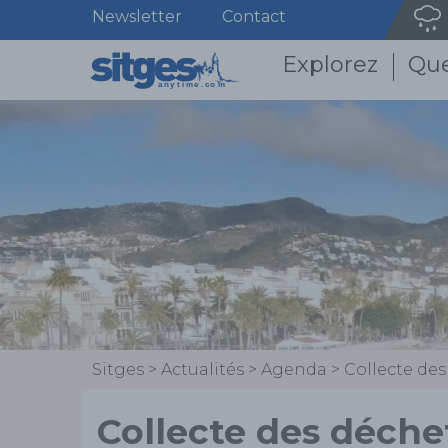
Newsletter
Contact
Explorez
Que
Sitges
>
Actualités
>
Agenda
>
Collecte des
Collecte des déchet