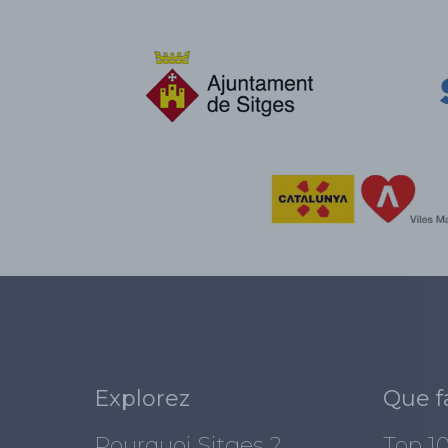
Explorez
Que f
Pourquoi Sitges ?
Top 1