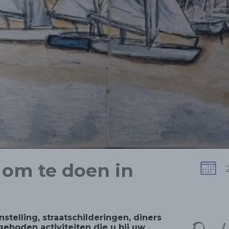
om te doen in
stelling, straatschilderingen, diners
eboden activiteiten die u bij uw