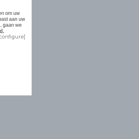
den om uw
past aan uw
n, gaan we
d.
configure]