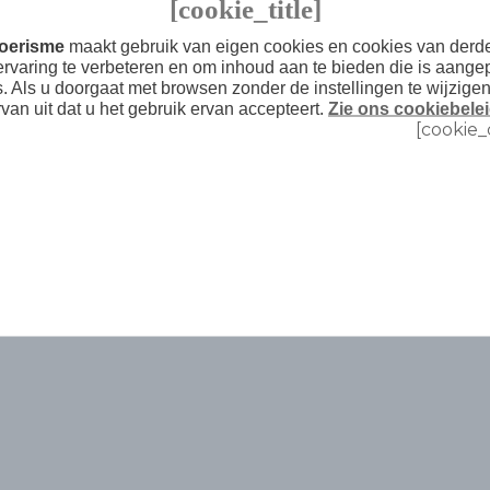
[cookie_title]
 het verhaal vertelt van het invloedrijke
Toerisme
maakt gebruik van eigen cookies en cookies van der
ten. De film bevat getuigenissen van onder
ervaring te verbeteren en om inhoud aan te bieden die is aange
rre, Anabel Alonso, Nacho Duato en
s. Als u doorgaat met browsen zonder de instellingen te wijzige
rvan uit dat u het gebruik ervan accepteert.
Zie ons cookiebelei
[cookie_
jgewerkte
kalender
van lokale
het plannen van je volgende reis, je kunt
ges.cat
!