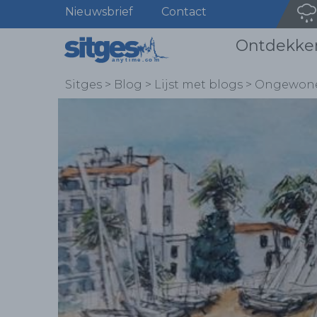
Nieuwsbrief
Contact
Ontdekke
Sitges
>
Blog
>
Lijst met blogs
>
Ongewone 