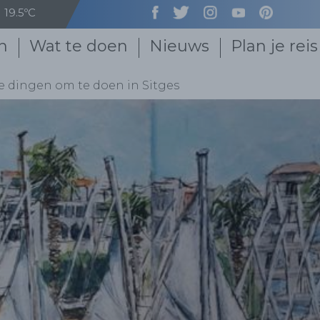
19.5ºC
n
Wat te doen
Nieuws
Plan je reis
dingen om te doen in Sitges