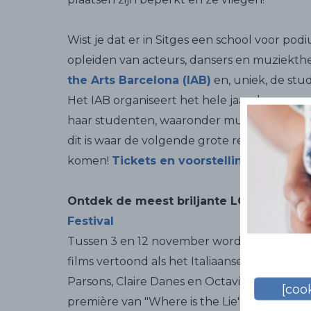
Wist je dat er in Sitges een school voor podi
opleiden van acteurs, dansers en muziekthe
the Arts Barcelona (IAB)
en, uniek, de st
Het IAB organiseert het hele jaar door een 
haar studenten, waaronder musicals, theater 
dit is waar de volgende grote regisseurs e
komen!
Tickets en voorstellingen hier.
Ontdek de meest briljante LGBTIQ+ cin
Festival
Tussen 3 en 12 november worden in het ho
films vertoond als het Italiaanse "Stranizza d
Parsons, Claire Danes en Octavia Spence, 
[cook
première van "Where is the Lie". Ook zal d