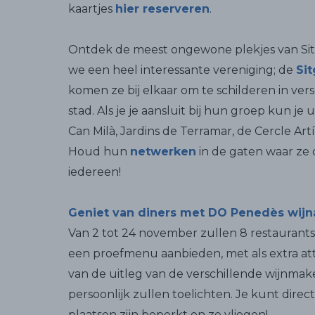
kaartjes
hier reserveren
.
Ontdek de meest ongewone plekjes van Sitg
we een heel interessante vereniging; de
Sit
komen ze bij elkaar om te schilderen in ve
stad. Als je je aansluit bij hun groep kun je
Can Milà, Jardins de Terramar, de Cercle Artí
Houd hun
netwerken
in de gaten waar ze
iedereen!
Geniet van diners met DO Penedès wij
Van 2 tot 24 november zullen 8 restaurants
een proefmenu aanbieden, met als extra at
van de uitleg van de verschillende wijnmake
persoonlijk zullen toelichten. Je kunt direct
plaatsen zijn beperkt en ze vliegen!