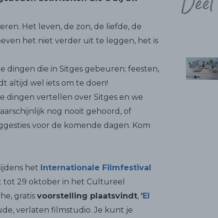
Deel
ieren. Het leven, de zon, de liefde, de
even het niet verder uit te leggen, het is
e dingen die in Sitges gebeuren; feesten,
t altijd wel iets om te doen!
e dingen vertellen over Sitges en we
arschijnlijk nog nooit gehoord, of
uggesties voor de komende dagen. Kom
ijdens het
Internationale Filmfestival
t tot 29 oktober in het Cultureel
he, gratis
voorstelling plaatsvindt
,
'El
oude, verlaten filmstudio. Je kunt je