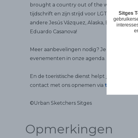
brought a country out of the wardrobe", die
Sitges 
tijdschrift en zijn strijd voor LGTBIQ+ rech
gebruikers
andere Jesús Vázquez, Alaska, Boris Izagui
interesse
e
Eduardo Casanova!
Meer aanbevelingen nodig? Je vindt een bi
evenementen in onze agenda.
En de toeristische dienst helpt je graag bij 
contact met ons opnemen via
turisme@sit
©Urban Sketchers Sitges
Opmerkingen