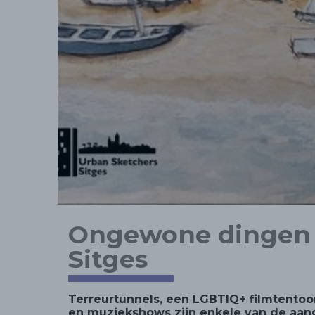
Ongewone dingen 
Sitges
Terreurtunnels, een LGBTIQ+ filmtentoon
en muziekshows zijn enkele van de aang