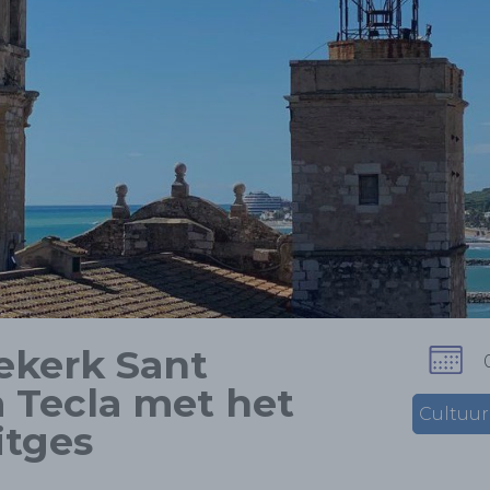
ekerk Sant
 Tecla met het
Cultuur
itges