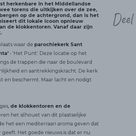
est herkenbare in het Middellandse
wee torens die uitkijken over de zee,
Deel
ergen op de achtergrond, dan is het
niseert dit lokale icoon opnieuw
n de klokkentoren. Vanaf daar zijn
.
 plaats waar de
parochiekerk Sant
nta'
- 'Het Punt'. Deze locatie op het
angs de trappen die naar de boulevard
nlijkheid en aantrekkingskracht. De kerk
akt en beschermt. Maar lacht en nodigt
tges,
de klokkentoren en de
iëren het silhouet van dit plaatselijke
e het een mediterraan aroma geven dat
geeft. Het goede nieuws is dat er nu