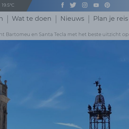
19.5ºC
n
Wat te doen
Nieuws
Plan je reis
t Bartomeu en Santa Tecla met het beste uitzicht op