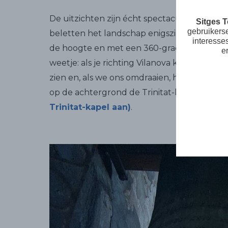
De uitzichten zijn écht spectaculair. Hoew
Sitges 
gebruikers
beletten het landschap enigszins beperkt, 
interesse
de hoogte en met een 360-graden formaat t
e
weetje: als je richting Vilanova kijkt, kun je
zien en, als we ons omdraaien, hebben we 
op de achtergrond de Trinitat-kapel
(we ra
Trinitat-kapel aan)
.