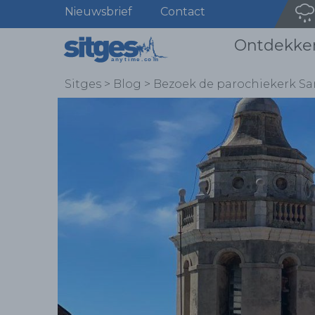
Nieuwsbrief
Contact
Ontdekke
Sitges
>
Blog
>
Bezoek de parochiekerk San