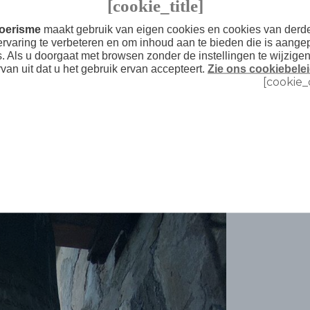
[cookie_title]
el een net om de vogels de toegang te
Toerisme
maakt gebruik van eigen cookies en cookies van der
ervaring te verbeteren en om inhoud aan te bieden die is aange
blijft het indrukwekkend om Sitges vanaf
s. Als u doorgaat met browsen zonder de instellingen te wijzige
e kunnen bekijken. Een kerkelijk
rvan uit dat u het gebruik ervan accepteert.
Zie ons cookiebelei
[cookie_
 de kapellen Vinyet en Virgin de Gracia
op de voorgrond de Sant Sebastià-kerk en
den ten zeerste het uitstapje naar de