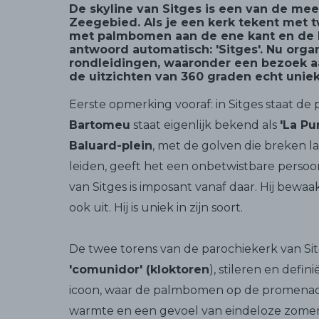
De skyline van Sitges is een van de me
Zeegebied. Als je een kerk tekent met t
met palmbomen aan de ene kant en de b
antwoord automatisch: 'Sitges'. Nu orga
rondleidingen, waaronder een bezoek aa
de uitzichten van 360 graden echt uniek
Eerste opmerking vooraf: in Sitges staat de
Bartomeu
staat eigenlijk bekend als
'La Pu
Baluard-plein
, met de golven die breken l
leiden, geeft het een onbetwistbare persoo
van Sitges is imposant vanaf daar. Hij bewa
ook uit. Hij is uniek in zijn soort.
De twee torens van de parochiekerk van Si
'comunidor' (kloktoren
), stileren en defin
icoon, waar de palmbomen op de promenad
warmte en een gevoel van eindeloze zomer 