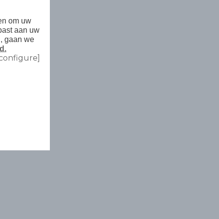
den om uw
past aan uw
n, gaan we
d.
configure]