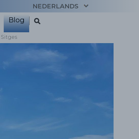
NEDERLANDS
Blog
CATALÀ
ENGLISH
 Sitges
ESPAÑOL
FRANÇAIS
DEUTSCH