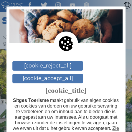
19.5ºC
CATALÀ
ENGLISH
ESPAÑOL
Sitges
>
Blog
>
Terramar-tuinen, elegantie in het
groen
FRANÇAIS
DEUTSCH
[cookie_reject_all]
[cookie_accept_all]
[cookie_title]
Sitges Toerisme
maakt gebruik van eigen cookies
en cookies van derden om uw gebruikerservaring
te verbeteren en om inhoud aan te bieden die is
aangepast aan uw interesses. Als u doorgaat met
browsen zonder de instellingen te wijzigen, gaan
we ervan uit dat u het gebruik ervan accepteert.
Zie