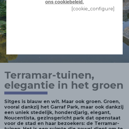
ons cookiebeleid.
[cookie_configure]
Terramar-tuinen,
elegantie in het groen
Sitges is blauw en wit. Maar ook groen. Groen,
vooral dankzij het Garraf Park, maar ook dankzij
een uniek stedelijk, honderdjarig, elegant,
Noucentista, gezinsgericht park dat openstaat
voor de stad en haar bezoekers: de Terramar-
tuinen. Het is een ruimte die zowel dient om te