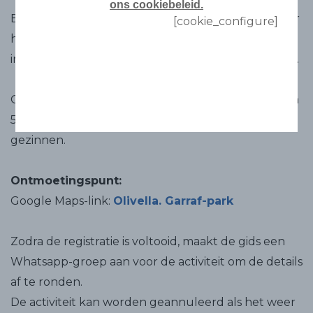
ons cookiebeleid.
Een ochtend midden in de natuur om te leren over
[cookie_configure]
het belang van de aanwezigheid van vrije paarden
in Garraf Park voor biodiversiteit en brandpreventie.
Over het algemeen is de wandeling niet langer dan
5 km en zijn de hellingen goed toegankelijk voor
gezinnen.
Ontmoetingspunt:
Google Maps-link:
Olivella. Garraf-park
Zodra de registratie is voltooid, maakt de gids een
Whatsapp-groep aan voor de activiteit om de details
af te ronden.
De activiteit kan worden geannuleerd als het weer