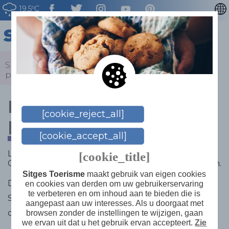
19.5ºC
CATALÀ
ENGLISH
ESPAÑOL
Sitges
>
Nieuws
>
Kalender
>
De paarden in het
park
FRANÇAIS
DEUTSCH
De paarden in het
[cookie_reject_all]
park
[cookie_accept_all]
Leven is beweging. Het paard is beweging.
[cookie_title]
Grazen om te wandelen en wandelen om te grazen.
Sitges Toerisme
maakt gebruik van eigen cookies
De activiteit bestaat uit een presentatie van
en cookies van derden om uw gebruikerservaring
te verbeteren en om inhoud aan te bieden die is
Stichting Miranda en een begeleide wandeling om
aangepast aan uw interesses. Als u doorgaat met
de vrije paarden in de bosweiden te vinden.
browsen zonder de instellingen te wijzigen, gaan
we ervan uit dat u het gebruik ervan accepteert.
Zie