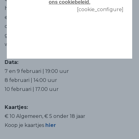
ons cookiebeleid.
hem bij haar familie is weggelopen. Ze worden voor
[cookie_configure]
elkaar aangezien en de resulterende chaos omvat
duels, verraad, ruzies, arrestaties, een kist met
gestolen juwelen en een dood door vergiftigde
wijn: het komische hoogtepunt van de show!
Data:
7 en 9 februari | 19:00 uur
8 februari | 14:00 uur
10 februari | 17.00 uur
Kaartjes:
€ 10 Algemeen, € 5 onder 18 jaar
Koop je kaartjes
hier