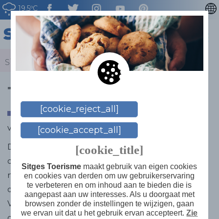
19.5ºC
CATALÀ
ENGLISH
ESPAÑOL
Sitges
>
Nieuws
>
Kalender
>
The Venetian Twins
FRANÇAIS
The Venetian Twins
DEUTSCH
[cookie_reject_all]
van Carlo Goldoni. Regie: Pep Garcia-Pascual
[cookie_accept_all]
Dit stukje slapstick-dwaasheid, geschreven in 1743
[cookie_title]
door de meester van de Italiaanse komedie, heeft
Sitges Toerisme
maakt gebruik van eigen cookies
nog geen greintje frisheid verloren. Een tweeling
en cookies van derden om uw gebruikerservaring
te verbeteren en om inhoud aan te bieden die is
die bij de geboorte gescheiden is, duikt op in
aangepast aan uw interesses. Als u doorgaat met
Verona, de een voor een gearrangeerd huwelijk en
browsen zonder de instellingen te wijzigen, gaan
we ervan uit dat u het gebruik ervan accepteert.
Zie
de ander om een ​​meisje te ontmoeten dat voor