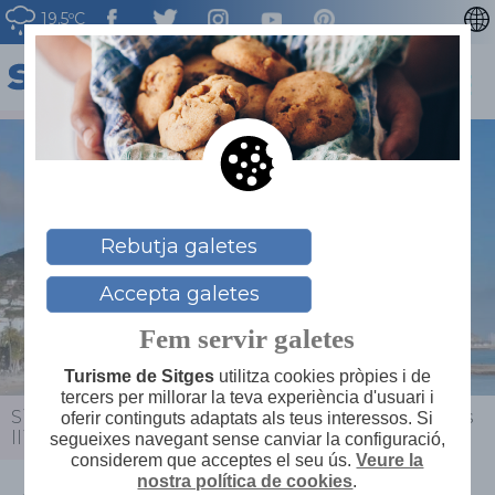
19.5ºC
ENGLISH
ESPAÑOL
FRANÇAIS
DEUTSCH
NEDERLAN
Rebutja galetes
Accepta galetes
Fem servir galetes
Turisme de Sitges
utilitza cookies pròpies i de
tercers per millorar la teva experiència d'usuari i
Sitges
>
Actualitat
>
Agenda
>
Sunset entre cavalls
oferir continguts adaptats als teus interessos. Si
lliures al Parc del Garraf
segueixes navegant sense canviar la configuració,
considerem que acceptes el seu ús.
Veure la
nostra política de cookies
.