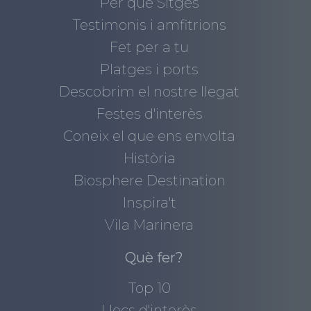
Per què Sitges
Testimonis i amfitrions
Fet per a tu
Platges i ports
Descobrim el nostre llegat
Festes d'interès
Coneix el que ens envolta
Història
Biosphere Destination
Inspira't
Vila Marinera
Què fer?
Top 10
Llocs d'interès