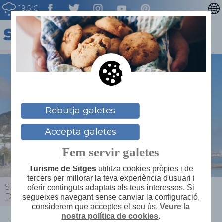
19.5ºC
ENGLISH
ESPAÑOL
FRANÇAIS
DEUTSCH
NEDERLAN
Rebutja galetes
Accepta galetes
Fem servir galetes
Turisme de Sitges
utilitza cookies pròpies i de
tercers per millorar la teva experiència d'usuari i
Sitges
>
Actualitat
>
Agenda
>
Els cavalls al parc -
oferir continguts adaptats als teus interessos. Si
Dia Europeu dels Parcs
segueixes navegant sense canviar la configuració,
considerem que acceptes el seu ús.
Veure la
nostra política de cookies
.