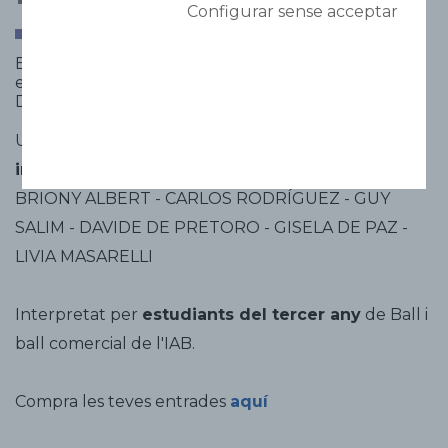
Configurar sense acceptar
Espectacle de dansa i dansa comercial a càrrec dels
estudiants de l'IAB
Divendres 6 i Diumenge 7
Una vetllada d'obres de
coreografs
internacionals:
BRIONY ALBERT - CARLOS RODRÍGUEZ - GUY
SALIM - DAVIDE DE PRETORO - GISELA DE PAZ -
LIVIA MASARELLI
Interpretat per
estudiants del tercer any
de Ball i
ball comercial de l'IAB.
Compra les teves entrades
aquí