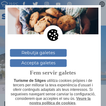
19.5ºC
ENGLISH
ESPAÑOL
FRANÇAIS
DEUTSCH
NEDERLAN
Rebutja galetes
Accepta galetes
Fem servir galetes
Turisme de Sitges
utilitza cookies pròpies i de
tercers per millorar la teva experiència d'usuari i
Sitges
>
Actualitat
>
Agenda
>
Revelar 2024
oferir continguts adaptats als teus interessos. Si
segueixes navegant sense canviar la configuració,
considerem que acceptes el seu ús.
Veure la
Revelar 2024
nostra política de cookies
.