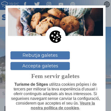
19.5ºC
ENGLISH
ESPAÑOL
FRANÇAIS
DEUTSCH
NEDERLAN
Rebutja galetes
Accepta galetes
Fem servir galetes
Turisme de Sitges
utilitza cookies pròpies i de
tercers per millorar la teva experiència d'usuari i
Sitges
>
Actualitat
>
Agenda
>
Ruta Camins Bords
oferir continguts adaptats als teus interessos. Si
segueixes navegant sense canviar la configuració,
considerem que acceptes el seu ús.
Veure la
Ruta Camins Bords
nostra política de cookies
.