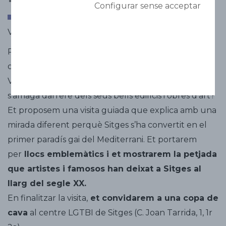
Configurar sense acceptar
Vine a conéixer el Sitges més "queer"
Ruta per conèixer la història LGTBI de Sitges. Ruta
oferta en anglès i castellà simultàniament.
Vols conèixer
la història Gay de Sitges
i allò que
s’amaga darrere dels seus bells edificis i obres d’art?
Et proposem una visita guiada que explica amb una
mirada diferent perquè Sitges s’ha convertit en el
primer paradís gai del Mediterrani. Et portarem
per
llocs emblemàtics i et mostrarem la petjada
que artistes i famosos han deixat a Sitges al
llarg del segle XX.
En finalitzar la visita,
et convidarem a una copa de
cava
al centre LGTBI de Sitges (C. Joan Tarrida, 1, 1r