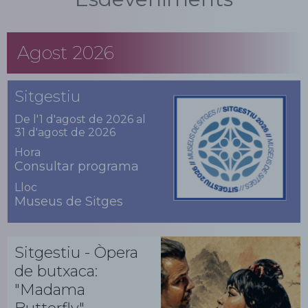
Agost 2026
Sitgestiu
De l'1 d'agost de 2026 al
31 d'agost de 2026
Hora
Consultar programa
Lloc
Museus de Sitges
Sitgestiu - Òpera
de butxaca:
"Madama