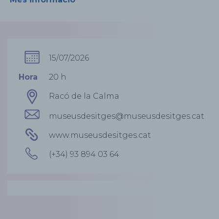
15/07/2026
Hora
20 h
Racó de la Calma
museusdesitges@museusdesitges.cat
www.museusdesitges.cat
(+34) 93 894 03 64