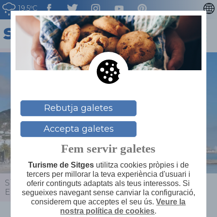
19.5ºC
ENGLISH
ESPAÑOL
FRANÇAIS
DEUTSCH
NEDERLAN
Rebutja galetes
Accepta galetes
Fem servir galetes
Turisme de Sitges
utilitza cookies pròpies i de
tercers per millorar la teva experiència d'usuari i
Sitges
>
Actualitat
>
Agenda
>
Sitgestiu - Ethos
oferir continguts adaptats als teus interessos. Si
Ensemble
segueixes navegant sense canviar la configuració,
considerem que acceptes el seu ús.
Veure la
nostra política de cookies
.