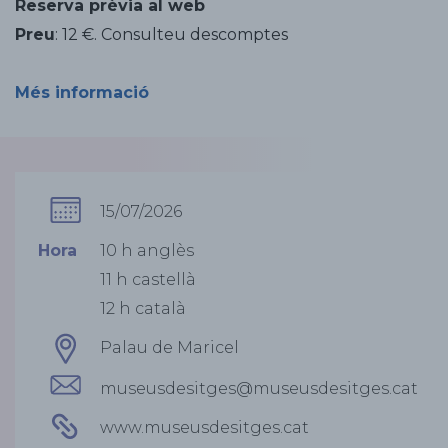
Reserva prèvia al web
Preu
: 12 €. Consulteu descomptes
Més informació
15/07/2026
Hora
10 h anglès
11 h castellà
12 h català
Palau de Maricel
museusdesitges@museusdesitges.cat
www.museusdesitges.cat