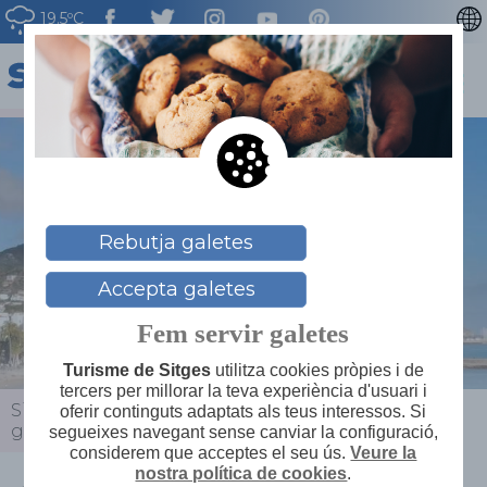
19.5ºC
ENGLISH
ESPAÑOL
FRANÇAIS
DEUTSCH
NEDERLAN
Rebutja galetes
Accepta galetes
Fem servir galetes
Turisme de Sitges
utilitza cookies pròpies i de
tercers per millorar la teva experiència d'usuari i
Sitges
>
Actualitat
>
Agenda
>
Sitgestiu - Visita
oferir continguts adaptats als teus interessos. Si
guiada al Palau de Maricel
segueixes navegant sense canviar la configuració,
considerem que acceptes el seu ús.
Veure la
nostra política de cookies
.