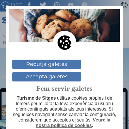
19.5ºC
ENGLISH
ESPAÑOL
FRANÇAIS
Sitges
>
Blog
>
Per què Sitges agrada tant als
nòmades digitals?
DEUTSCH
NEDERLAN
Rebutja galetes
Accepta galetes
Fem servir galetes
Turisme de Sitges
utilitza cookies pròpies i de
tercers per millorar la teva experiència d'usuari i
oferir continguts adaptats als teus interessos. Si
segueixes navegant sense canviar la configuració,
considerem que acceptes el seu ús.
Veure la
nostra política de cookies
.