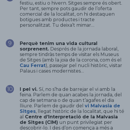
festiu, estiu o hivern. Sitges sempre és obert.
Per tant, sempre pots gaudir de l’oferta
comercial de la localitat, on hi destaquen
botigues amb productes i tracte
personalitzat. Tu deixa’t mimar…
Perquè tenim una vida cultural
sorprenent.
Després de la jornada laboral,
sempre tindràs temps de visitar els Museus
de Sitges (amb la joia de la corona, com és el
Cau Ferrat
), passejar pel nucli històric, visitar
Palaus i cases modernistes…
I pel vi.
Sí, no s’ha de barrejar el vi amb la
feina. Parlem de quan acabes la jornada, del
cap de setmana o de quan t’agafes el dia
lliure. Parlem de gaudir del
vi Malvasia de
Sitges
, llegat històric de la localitat, que hi té
al
Centre d’Interpretació de la Malvasia
de Sitges (CIM)
un punt privilegiat per
descobrir-lo. I des d’on comença a més a