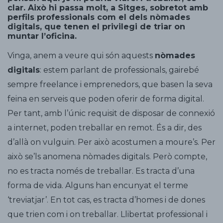
clar. Això hi passa molt, a Sitges, sobretot amb
perfils professionals com el dels nòmades
digitals, que tenen el privilegi de triar on
muntar l’oficina.
Vinga, anem a veure qui són aquests
nòmades
digitals
: estem parlant de professionals, gairebé
sempre freelance i emprenedors, que basen la seva
feina en serveis que poden oferir de forma digital.
Per tant, amb l’únic requisit de disposar de connexió
a internet, poden treballar en remot. És a dir, des
d’allà on vulguin. Per això acostumen a moure’s. Per
això se’ls anomena nòmades digitals. Però compte,
no es tracta només de treballar. Es tracta d’una
forma de vida. Alguns han encunyat el terme
‘treviatjar’. En tot cas, es tracta d’homes i de dones
que trien com i on treballar. Llibertat professional i