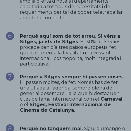
àmplia oferta d’hotels i d’apartaments
adaptada a tot tipus de necessitats i de
requeriments per tal de poder teletreballar
amb tota comoditat.
Perquè aquí som de tot arreu. Si véns a
Sitges, ja ets de Sitges
. El 30% dels veïns
procedeixen d’altres països europeus, fet
que confereix a la localitat una vessant
internacional i cosmopolita, molt integrada i
participativa.
Perquè a Sitges sempre hi passen coses.
Hi passen moltes, de fet. Només has de fer
una ullada a l’agenda, sempre plena del
gener al desembre, i a la que hi destaquen
cites de fama internacional com el
Carnaval
,
o el
Sitges, Festival Internacional de
Cinema de Catalunya
.
Perquè no tanquem mai.
Sigui diumenge o