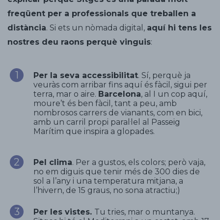
freqüent per a professionals que treballen a
distància
. Si ets un nòmada digital,
aquí hi tens les
nostres deu raons perquè vinguis
:
Per la seva accessibilitat
. Sí, perquè ja
veuràs com arribar fins aquí és fàcil, sigui per
terra, mar o aire.
Barcelona
, al I un cop aquí,
moure’t és ben fàcil, tant a peu, amb
nombrosos carrers de vianants, com en bici,
amb un carril propi paral·lel al Passeig
Marítim que inspira a glopades.
Pel clima
. Per a gustos, els colors; però vaja,
no em diguis que tenir més de 300 dies de
sol a l’any i una temperatura mitjana, a
l’hivern, de 15 graus, no sona atractiu;)
Per les vistes.
Tu tries, mar o muntanya.