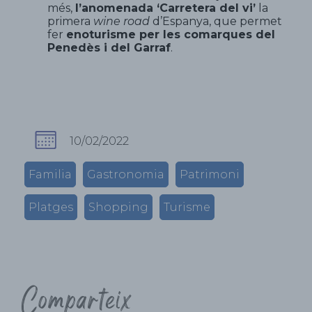
més,
l’anomenada ‘Carretera del vi’
la
primera
wine road
d’Espanya, que permet
fer
enoturisme per les comarques del
Penedès i del Garraf
.
10/02/2022
Familia
Gastronomia
Patrimoni
Platges
Shopping
Turisme
Comparteix