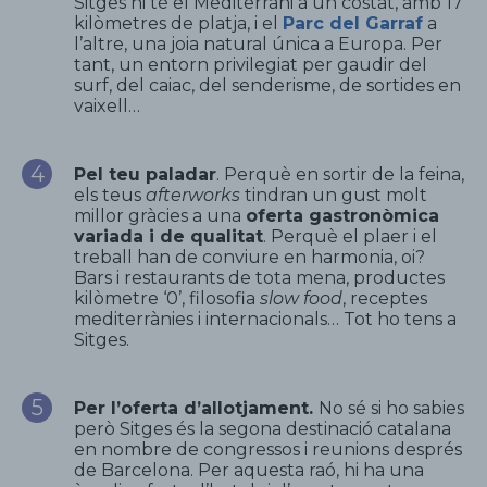
Sitges hi té el Mediterrani a un costat, amb 17
kilòmetres de platja, i el
Parc del Garraf
a
l’altre, una joia natural única a Europa. Per
tant, un entorn privilegiat per gaudir del
surf, del caiac, del senderisme, de sortides en
vaixell…
Pel teu paladar
. Perquè en sortir de la feina,
els teus
afterworks
tindran un gust molt
millor gràcies a una
oferta gastronòmica
variada i de qualitat
. Perquè el plaer i el
treball han de conviure en harmonia, oi?
Bars i restaurants de tota mena, productes
kilòmetre ‘0’, filosofia
slow food
, receptes
mediterrànies i internacionals… Tot ho tens a
Sitges.
Per l’oferta d’allotjament.
No sé si ho sabies
però Sitges és la segona destinació catalana
en nombre de congressos i reunions després
de Barcelona. Per aquesta raó, hi ha una