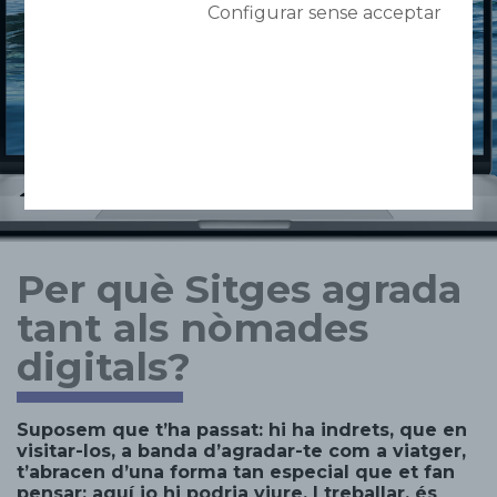
Configurar sense acceptar
Per què Sitges agrada
tant als nòmades
digitals?
Suposem que t’ha passat: hi ha indrets, que en
visitar-los, a banda d’agradar-te com a viatger,
t’abracen d’una forma tan especial que et fan
pensar: aquí jo hi podria viure. I treballar, és