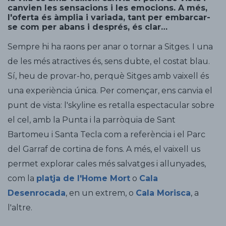
canvien les sensacions i les emocions. A més,
l'oferta és àmplia i variada, tant per embarcar-
se com per abans i després, és clar…
Sempre hi ha raons per anar o tornar a Sitges. I una
de les més atractives és, sens dubte, el costat blau.
Sí, heu de provar-ho, perquè Sitges amb vaixell és
una experiència única. Per començar, ens canvia el
punt de vista: l'skyline es retalla espectacular sobre
el cel, amb la Punta i la parròquia de Sant
Bartomeu i Santa Tecla com a referència i el Parc
del Garraf de cortina de fons. A més, el vaixell us
permet explorar cales més salvatges i allunyades,
com la
platja de l'Home Mort
o
Cala
Desenrocada
, en un extrem, o
Cala Morisca
, a
l'altre.