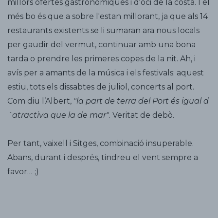
millors ofertes gastronòmiques i d'oci de la costa. I el
més bo és que a sobre l'estan millorant, ja que als 14
restaurants existents se li sumaran ara nous locals
per gaudir del vermut, continuar amb una bona
tarda o prendre les primeres copes de la nit. Ah, i
avís per a amants de la música i els festivals: aquest
estiu, tots els dissabtes de juliol, concerts al port.
Com diu l’Albert,
"la part de terra del Port és igual d
´atractiva que la de mar"
. Veritat de debò.
Per tant, vaixell i Sitges, combinació insuperable.
Abans, durant i després, tindreu el vent sempre a
favor… ;)