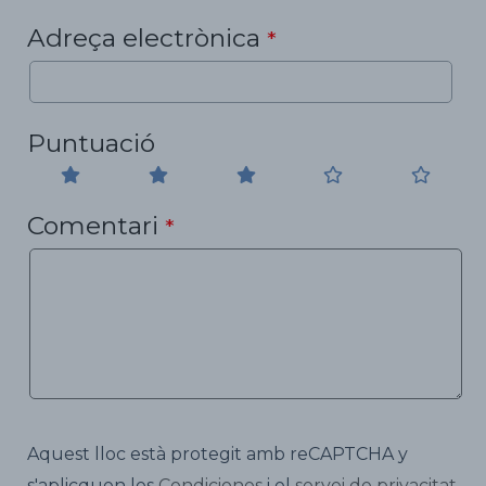
Adreça electrònica
*
Puntuació
Comentari
*
Aquest lloc està protegit amb reCAPTCHA y
s'aplicquen les
Condiciones
i el
servei de privacitat