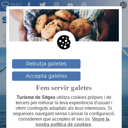
19.5ºC
ENGLISH
ESPAÑOL
FRANÇAIS
Sitges
>
Blog
>
Les millors maneres de gaudir
Sitges amb vaixell
DEUTSCH
NEDERLAN
Rebutja galetes
Accepta galetes
Fem servir galetes
Turisme de Sitges
utilitza cookies pròpies i de
tercers per millorar la teva experiència d'usuari i
oferir continguts adaptats als teus interessos. Si
segueixes navegant sense canviar la configuració,
considerem que acceptes el seu ús.
Veure la
nostra política de cookies
.