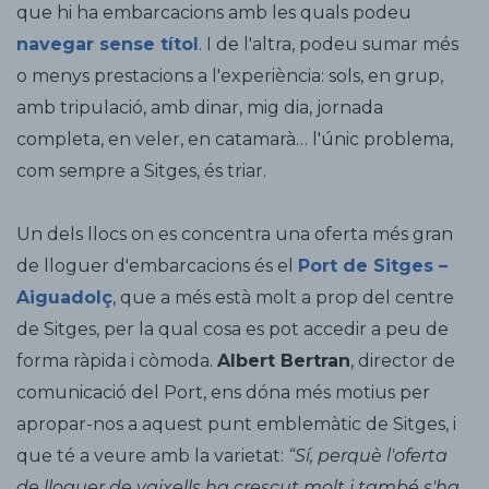
que hi ha embarcacions amb les quals podeu
navegar sense títol
. I de l'altra, podeu sumar més
o menys prestacions a l'experiència: sols, en grup,
amb tripulació, amb dinar, mig dia, jornada
completa, en veler, en catamarà… l'únic problema,
com sempre a Sitges, és triar.
Un dels llocs on es concentra una oferta més gran
de lloguer d'embarcacions és el
Port de Sitges –
Aiguadolç
, que a més està molt a prop del centre
de Sitges, per la qual cosa es pot accedir a peu de
forma ràpida i còmoda.
Albert Bertran
, director de
comunicació del Port, ens dóna més motius per
apropar-nos a aquest punt emblemàtic de Sitges, i
que té a veure amb la varietat:
“Sí, perquè l'oferta
de lloguer de vaixells ha crescut molt i també s'ha