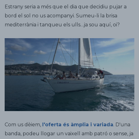
Estrany seria a més que el dia que decidiu pujar a
bord el sol no us acompanyi. Sumeu-li la brisa
mediterrània i tanqueu els ulls…ja sou aquí, oi?
Com us dèiem,
l'oferta és àmplia i variada
. D'una
banda, podeu llogar un vaixell amb patró o sense, ja