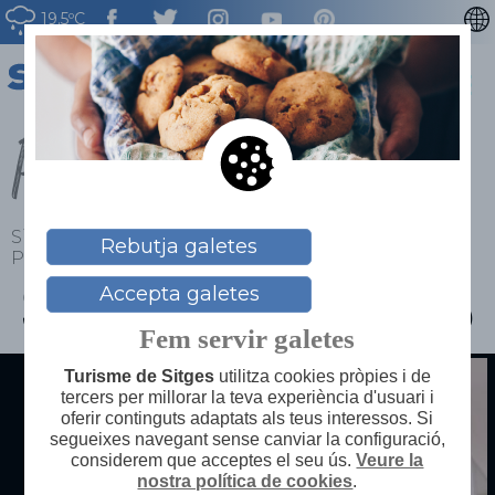
19.5ºC
ENGLISH
ESPAÑOL
Persones
FRANÇAIS
DEUTSCH
NEDERLAN
Sitges
>
Explora
>
Testimonis i amfitrions
>
Rebutja galetes
Persones
SÍ, A SITGES
Accepta galetes
Fem servir galetes
Turisme de Sitges
utilitza cookies pròpies i de
tercers per millorar la teva experiència d'usuari i
oferir continguts adaptats als teus interessos. Si
segueixes navegant sense canviar la configuració,
considerem que acceptes el seu ús.
Veure la
nostra política de cookies
.