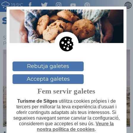
19.5ºC
ENGLISH
ESPAÑOL
FRANÇAIS
Sitges
>
Explora
>
Testimonis i amfitrions
>
Persones
>
Luis Rotili
DEUTSCH
NEDERLAN
Rebutja galetes
Accepta galetes
Fem servir galetes
Turisme de Sitges
utilitza cookies pròpies i de
tercers per millorar la teva experiència d'usuari i
oferir continguts adaptats als teus interessos. Si
segueixes navegant sense canviar la configuració,
considerem que acceptes el seu ús.
Veure la
nostra política de cookies
.