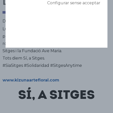
Luis Rotili
Configurar sense acceptar
Dissenyador floral
Luis Rotili, dissenyador floral a Kizuna Floral Art i
professor d'Ikebana (art floral japonès), va donar 350
roses de Sant Jordi a l'Hospital Sant Joan Baptista de
Sitges i la Fundació Ave Maria.
Tots diem Sí, a Sitges.
#SiaSitges #Solidaridad #SitgesAnytime
www.kizunaartefloral.com
Sí, a Sitges