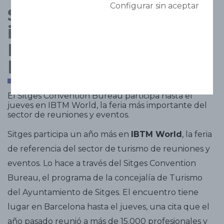
Configurar sin aceptar
Sitges consolida su
impulso como destino
MICE internacional en
la Feria IBTM World
El Sitges Convention Bureau participa hasta el
jueves en IBTM World, la feria más importante del
sector de reuniones y eventos.
Sitges participa un año más en
IBTM World
, la feria
de referencia del sector de turismo de reuniones y
eventos. Lo hace a través del Sitges Convention
Bureau, el programa de la concejalía de Turismo
del Ayuntamiento de Sitges. El encuentro tiene
lugar en Barcelona hasta el jueves, una cita que el
año pasado reunió a más de 15.000 profesionales y