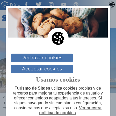
19.5ºC
CATALÀ
ENGLISH
FRANÇAIS
DEUTSCH
NEDERLAN
Rechazar cookies
Acceptar cookies
Usamos cookies
Turismo de Sitges
utiliza cookies propias y de
terceros para mejorar tu experiencia de usuario y
Sitges
>
Actualidad
>
Noticias
>
Sitges consolida su
ofrecer contenidos adaptados a tus intereses. Si
impulso como destino MICE internacional en la
sigues navegando sin cambiar la configuración,
Feria IBTM World
consideramos que aceptas su uso.
Ver nuestra
política de cookies
.