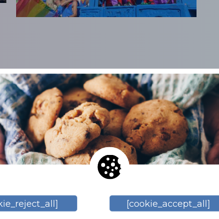
relateerde onderwer
ie_reject_all]
[cookie_accept_all]