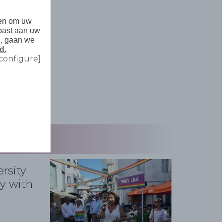
den om uw
past aan uw
n, gaan we
d.
configure]
ersity
y with