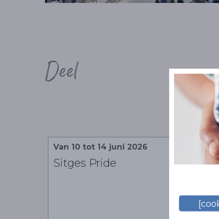
Deel
Ge
Van 10 tot 14 juni 2026
Sitges Pride
[cook