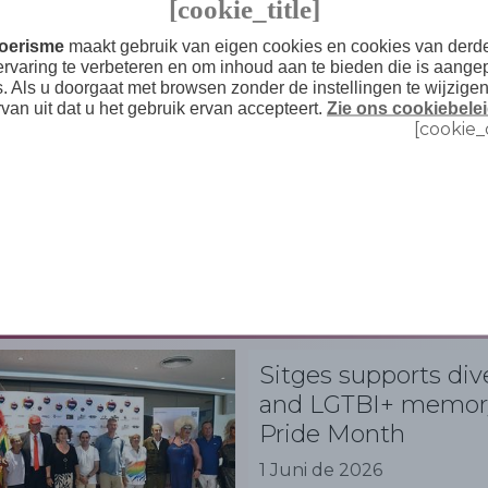
[cookie_title]
Toerisme
maakt gebruik van eigen cookies en cookies van der
ervaring te verbeteren en om inhoud aan te bieden die is aange
s. Als u doorgaat met browsen zonder de instellingen te wijzige
rvan uit dat u het gebruik ervan accepteert.
Zie ons cookiebelei
[cookie_
Notícies
Sitges supports div
and LGTBI+ memor
Pride Month
1 Juni de 2026