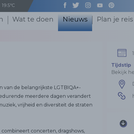
19.5ºC
n
Wat te doen
Nieuws
Plan je reis
Tijdstip
Bekijk 
en van de belangrijkste LGTBIQA+-
 Gedurende meerdere dagen verandert
ziek, vrijheid en diversiteit de straten
n combineert concerten, dragshows,