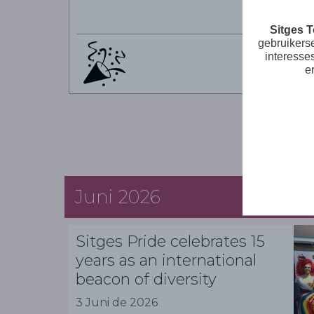
Sitges 
gebruikers
interesse
e
Juni 2026
Sitges Pride celebrates 15
years as an international
beacon of diversity
3 Juni de 2026