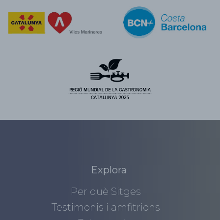
Explora
Per què Sitges
Testimonis i amfitrions