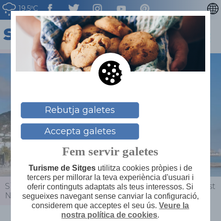
19.5ºC
ENGLISH
ESPAÑOL
FRANÇAIS
DEUTSCH
NEDERLAN
Rebutja galetes
Accepta galetes
Fem servir galetes
Turisme de Sitges
utilitza cookies pròpies i de
tercers per millorar la teva experiència d'usuari i
Sitges
>
Actualitat
>
Agenda
>
Sitgestiu - Modernist
oferir continguts adaptats als teus interessos. Si
Night Tour
segueixes navegant sense canviar la configuració,
considerem que acceptes el seu ús.
Veure la
nostra política de cookies
.