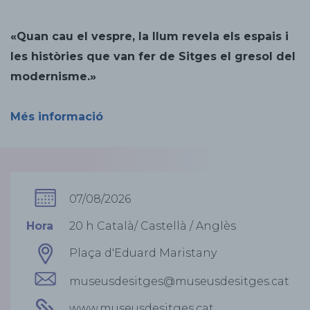
«Quan cau el vespre, la llum revela els espais i
les històries que van fer de Sitges el gresol del
modernisme.»
Més informació
07/08/2026
Hora
20 h Català/ Castellà / Anglès
Plaça d'Eduard Maristany
museusdesitges@museusdesitges.cat
www.museusdesitges.cat