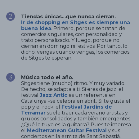
Tiendas únicas…que nunca cierran.
Ir de shopping en Sitges es siempre una
buena idea
. Primero, porque se tratan de
comercios singulares, con personalidad y
trato personalizado. Y luego, porque no
cierran en domingo ni festivos. Por tanto, lo
dicho: vengas cuando vengas, los comercios
de Sitges te esperan.
Música todo el año.
Sitges tiene (mucho) ritmo. Y muy variado.
De hecho, se adapta a ti. Si eres de jazz, el
festival
Jazz Antic
es un referente en
Catalunya –se celebra en abril.. Si te gusta el
pop y el rock, el
Festival Jardins de
Terramar
suele traer cada verano artistas y
grupos consolidados y también emergentes.
¿Qué lo tuyo es la guitarra? Pues te interesa
el
Mediterranean Guitar Festival
y sus
conciertos en la ermita de Sant Sebastià.