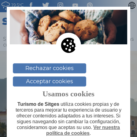
19.5ºC
CATALÀ
ENGLISH
FRANÇAIS
Sitges
>
Blog
>
Sitges en 2023, un gran plan vengas
cuando vengas
DEUTSCH
NEDERLAN
Rechazar cookies
Acceptar cookies
Usamos cookies
Turismo de Sitges
utiliza cookies propias y de
terceros para mejorar tu experiencia de usuario y
ofrecer contenidos adaptados a tus intereses. Si
sigues navegando sin cambiar la configuración,
consideramos que aceptas su uso.
Ver nuestra
política de cookies
.