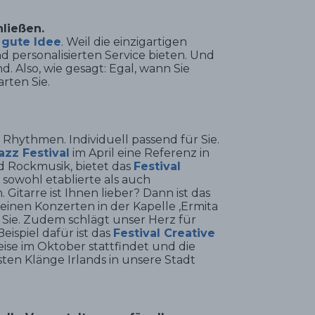
hließen.
 gute Idee
. Weil die einzigartigen
d personalisierten Service bieten. Und
. Also, wie gesagt: Egal, wann Sie
rten Sie.
e Rhythmen. Individuell passend für Sie.
azz Festival
im April eine Referenz in
d Rockmusik, bietet das
Festival
owohl etablierte als auch
itarre ist Ihnen lieber? Dann ist das
einen Konzerten in der Kapelle ‚Ermita
r Sie. Zudem schlägt unser Herz für
eispiel dafür ist das
Festival Creative
ise im Oktober stattfindet und die
sten Klänge Irlands in unsere Stadt