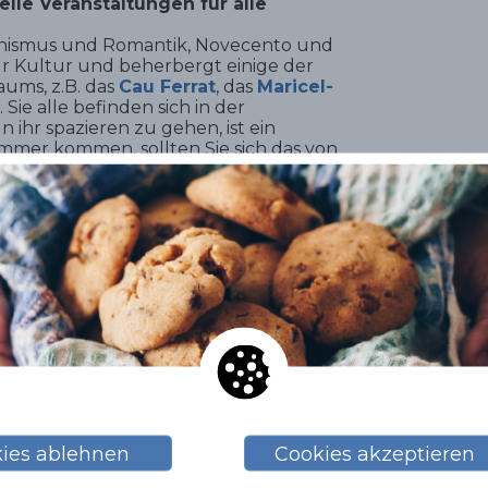
lle Veranstaltungen für alle
nismus und Romantik, Novecento und
für Kultur und beherbergt einige der
ums, z.B. das
Cau Ferrat
, das
Maricel-
. Sie alle befinden sich in der
 ihr spazieren zu gehen, ist ein
ommer kommen, sollten Sie sich das von
isierte Sommerprogramm
Sitgestiu
 einen so spektakulären Naturpark,
isen. Es handelt sich um ein einzigartiges,
tem, das sich ideal für
ell d’Olivella
oder zur Kapelle
Ermita
bservatoriums zur Beobachtung der
rden in freier Wildbahn eignet
.
ies ablehnen
Cookies akzeptieren
isen. Viele Restaurants der Stadt