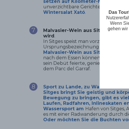
setzen auf Kilometer-Null-Produk
unverzichtbare Gerichte wie das Rei
Wintersalat Xató
.
Das Tour
Nutzererfa
Wenn Sie 
gehen wir
Malvasier-Wein aus Sitges und soga
wird
.
In Sitges speist man vorzüglich. Gen
Ursprungsbezeichnung trinkt man. Un
Malvasier-Wein aus Sitges
, ist für
nach dem Essen können Sie den eige
sein Debüt feierte, genießen: Paó de 
dem Parc del Garraf.
Sport zu Lande, zu Wasser und in 
Sitges bringt Sie geistig und körp
Bewegung zu bringen, gibt es vie
Laufen, Radfahren, Inlineskaten 
Wassersport am
Hafen von Sitges, 
es mit einer Radwanderung durch di
Oder möchten Sie die Buchten vo