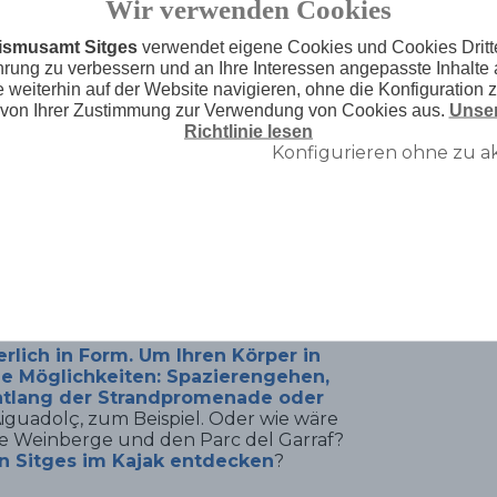
Wir verwenden Cookies
te
. Das Ergebnis sind einheimische und
sgericht
Arroz a la Sitgetana
oder
der
ismusamt Sitges
verwendet eigene Cookies und Cookies Dritte
hrung zu verbessern und an Ihre Interessen angepasste Inhalte 
weiterhin auf der Website navigieren, ohne die Konfiguration 
 von Ihrer Zustimmung zur Verwendung von Cookies aus.
Unser
r Gin, der hier bei uns hergestellt
Richtlinie lesen
Konfigurieren ohne zu a
auso fein und mit
ser goldig-fruchtiges Erbe, der
 alle Speisen eine gute Wahl. Vor oder
nen Gin unserer Stadt, der vor kurzem
Sitges, hergestellt aus Botanicals aus
der Luft.
erlich in Form. Um Ihren Körper in
le Möglichkeiten: Spazierengehen,
entlang der Strandpromenade oder
Aiguadolç
,
zum Beispiel. Oder wie wäre
e Weinberge und den Parc del Garraf?
n Sitges im Kajak entdecken
?