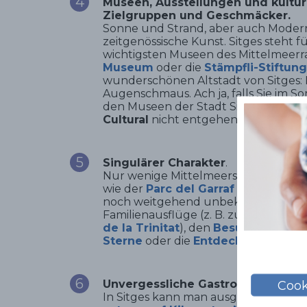
Museen, Ausstellungen und kulture
Zielgruppen und Geschmäcker.
Sonne und Strand, aber auch Moder
zeitgenössische Kunst. Sitges steht 
wichtigsten Museen des Mittelmeerra
Museum
oder die
Stämpfli-Stiftung
wunderschönen Altstadt von Sitges: In
Augenschmaus. Ach ja, falls Sie im S
den Museen der Stadt Sitges organ
Cultural
nicht entgehen lassen.
Singulärer Charakter
.
Nur wenige Mittelmeerstädte können
wie der
Parc del Garraf
es ist, vorwe
noch weitgehend unbekanntes Ökosys
Familienausflüge (z. B. zur Burg
Cast
de la Trinitat
), den
Besuch eines O
Sterne
oder die
Entdeckung von Pfe
Unvergessliche Gastronomie
.
Cook
In Sitges kann man ausgezeichnet spe