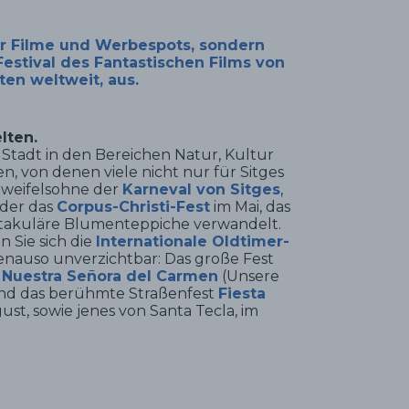
er Filme und Werbespots
, sondern
Festival des Fantastischen Films von
en weltweit, aus.
lten.
 Stadt in den Bereichen Natur, Kultur
 von denen viele nicht nur für Sitges
 zweifelsohne der
Karneval von Sitges
,
Oder das
Corpus-Christi-Fest
im Mai, das
ktakuläre Blumenteppiche verwandelt.
 Sie sich die
Internationale Oldtimer-
enauso unverzichtbar: Das große Fest
 Nuestra Señora del Carmen
(Unsere
und das berühmte Straßenfest
Fiesta
st, sowie jenes von Santa Tecla, im