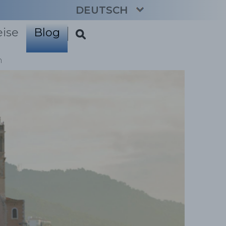
DEUTSCH
eise
Blog
CATALÀ
ENGLISH
n
ESPAÑOL
FRANÇAIS
NEDERLANDS