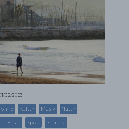
01/02/2023
nomie
Kultur
Musik
Natur
le Feste
Sport
Strände