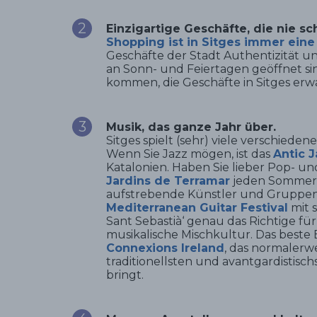
Einzigartige Geschäfte, die nie sc
Shopping ist in Sitges immer eine
Geschäfte der Stadt Authentizität un
an Sonn- und Feiertagen geöffnet sind
kommen, die Geschäfte in Sitges erwa
Musik, das ganze Jahr über.
Sitges spielt (sehr) viele verschieden
Wenn Sie Jazz mögen, ist das
Antic J
Katalonien. Haben Sie lieber Pop- un
Jardins de Terramar
jeden Sommer s
aufstrebende Künstler und Gruppen. G
Mediterranean Guitar Festival
mit s
Sant Sebastià‘ genau das Richtige fü
musikalische Mischkultur. Das beste B
Connexions Ireland
, das normalerwe
traditionellsten und avantgardistisch
bringt.